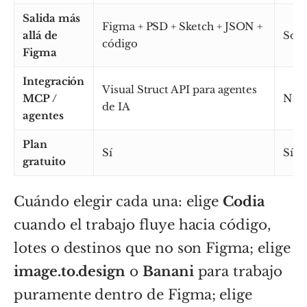
Salida más
Figma + PSD + Sketch + JSON +
allá de
Solo
código
Figma
Integración
Visual Struct API para agentes
MCP /
Nin
de IA
agentes
Plan
Sí
Sí (c
gratuito
Cuándo elegir cada una: elige
Codia
cuando el trabajo fluye hacia código,
lotes o destinos que no son Figma; elige
image.to.design
o
Banani
para trabajo
puramente dentro de Figma; elige