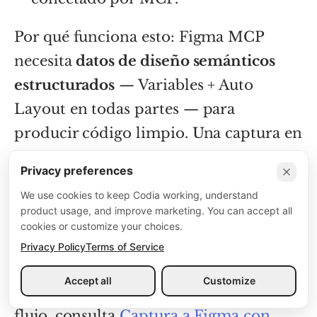
Por qué funciona esto: Figma MCP
necesita
datos de diseño semánticos
estructurados
— Variables + Auto
Layout en todas partes — para
producir código limpio. Una captura en
bruto pegada en un chat le da al agente
Privacy preferences
muy poco con lo que trabajar. Un
We use cookies to keep Codia working, understand
archivo Figma generado por Codia le
product usage, and improve marketing. You can accept all
cookies or customize your choices.
da la estructura que el servidor MCP
Privacy Policy
Terms of Service
está diseñado para consumir.
Accept all
Customize
Para un recorrido paso a paso de este
flujo, consulta
Captura a Figma con