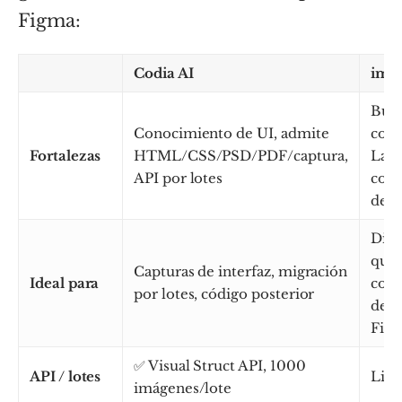
Figma:
Codia AI
imag
Buen
Conocimiento de UI, admite
con 
Fortalezas
HTML/CSS/PSD/PDF/captura,
Layo
API por lotes
comp
de f
Dise
que 
Capturas de interfaz, migración
Ideal para
com
por lotes, código posterior
dent
Fig
✅ Visual Struct API, 1000
API / lotes
Lim
imágenes/lote