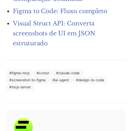
Figma to Code: Fluxo completo
Visual Struct API: Converta
screenshots de UI em JSON
estruturado
#
figma-mcp
#
cursor
#
claude-code
#
screenshot-to-figma
#
ai-agent
#
design-to-code
#
mcp-server