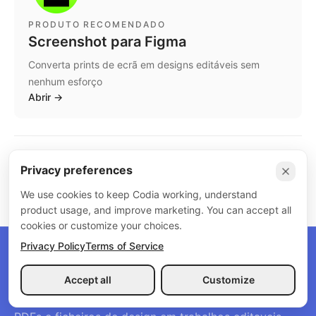
PRODUTO RECOMENDADO
Screenshot para Figma
Converta prints de ecrã em designs editáveis sem
nenhum esforço
Abrir
→
Privacy preferences
←
Ver todos os artigos
We use cookies to keep Codia working, understand
product usage, and improve marketing. You can accept all
cookies or customize your choices.
Privacy Policy
Terms of Service
Accept all
Customize
Ferramentas de IA para transformar ideias, capturas,