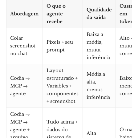
O que o
Custo
Qualidade
Abordagem
agente
em
da saída
recebe
tokens
Baixa a
Colar
Alto —
Pixels + seu
média,
screenshot
muitas
prompt
muita
no chat
correçõ
inferência
Layout
Média a
Codia →
estruturado +
Baixo 
alta,
MCP →
Variables +
menos
menos
agente
componentes
correçõ
inferência
+ screenshot
Codia →
MCP →
Tudo acima +
agente +
dados do
O mais
Alta
arquivo
sistema de
baixo