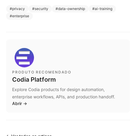
#
privacy
#
security
#
data-ownership
#
ai-training
#
enterprise
PRODUTO RECOMENDADO
Codia Platform
Explore Codia products for design automation,
enterprise workflows, APIs, and production handoff.
Abrir
→