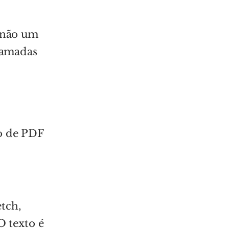
e não um
 camadas
po de PDF
tch,
O texto é