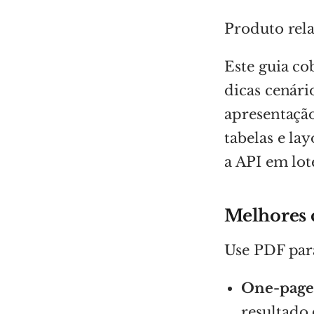
Produto rel
Este guia c
dicas cenári
apresentação
tabelas e la
a API em lot
Melhores 
Use PDF para
One-pager
resultado 