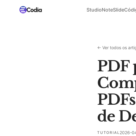
Studio
NoteSlide
Códi
←
Ver todos os arti
PDF 
Comp
PDFs
de De
2026-0
TUTORIAL