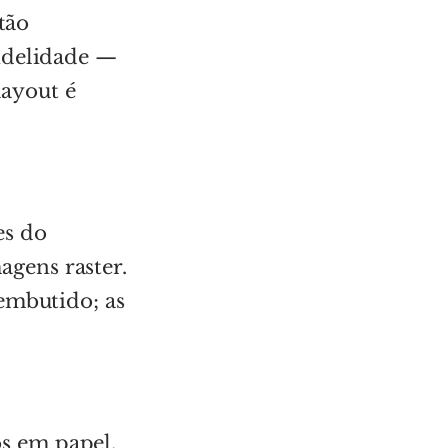
tão
idelidade —
layout é
es do
gens raster.
embutido; as
s em papel,