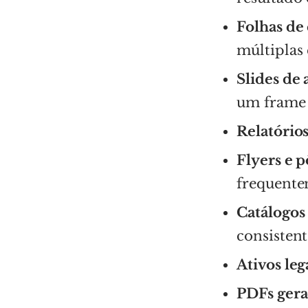
Folhas de
múltiplas 
Slides de
um frame
Relatórios
Flyers e p
frequente
Catálogo
consistent
Ativos le
PDFs gera