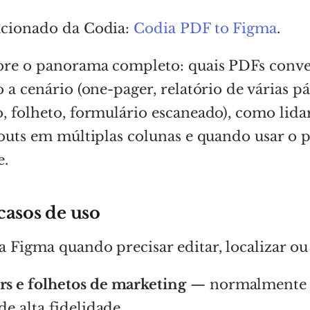
acionado da Codia:
Codia PDF to Figma
.
obre o panorama completo: quais PDFs conv
o a cenário (one-pager, relatório de várias pá
, folheto, formulário escaneado), como lid
youts em múltiplas colunas e quando usar o p
e.
casos de uso
 Figma quando precisar editar, localizar ou 
s e folhetos de marketing
— normalmente v
de alta fidelidade