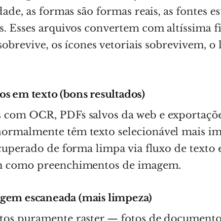
dade, as formas são formas reais, as fontes es
. Esses arquivos convertem com altíssima f
 sobrevive, os ícones vetoriais sobrevivem, o 
s em texto (bons resultados)
com OCR, PDFs salvos da web e exportaçõ
rmalmente têm texto selecionável mais ima
cuperado de forma limpa via fluxo de texto 
m como preenchimentos de imagem.
gem escaneada (mais limpeza)
os puramente raster — fotos de documento