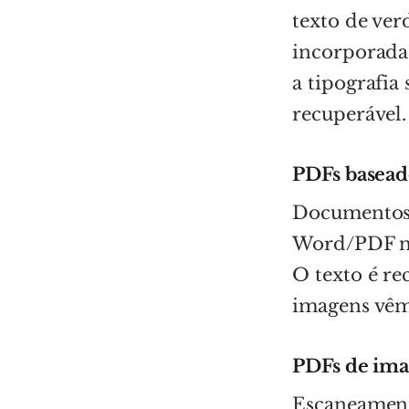
texto de ver
incorporadas
a tipografia
recuperável.
PDFs baseado
Documentos 
Word/PDF no
O texto é re
imagens vê
PDFs de ima
Escaneament