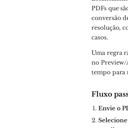
PDFs que sã
conversão d
resolução, c
casos.
Uma regra rá
no Preview/A
tempo para r
Fluxo pass
Envie o 
Selecione