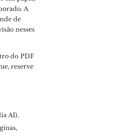
porado. A
ende de
visão nesses
ntro do PDF
ue, reserve
a AI).
ginas,