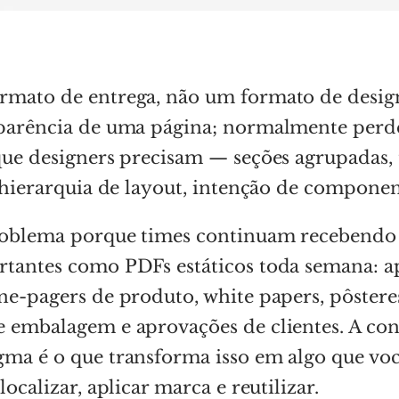
rmato de entrega, não um formato de design
aparência de uma página; normalmente perde
que designers precisam — seções agrupadas, 
, hierarquia de layout, intenção de componen
roblema porque times continuam recebendo 
rtantes como PDFs estáticos toda semana: a
ne-pagers de produto, white papers, pôstere
e embalagem e aprovações de clientes. A co
gma é o que transforma isso em algo que vo
localizar, aplicar marca e reutilizar.