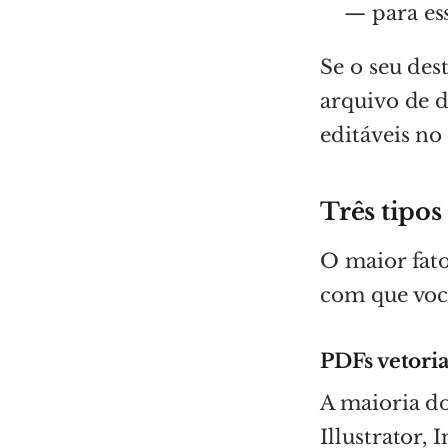
— para ess
Se o seu des
arquivo de d
editáveis no
Três tipos
O maior fato
com que voc
PDFs vetoria
A maioria d
Illustrator,