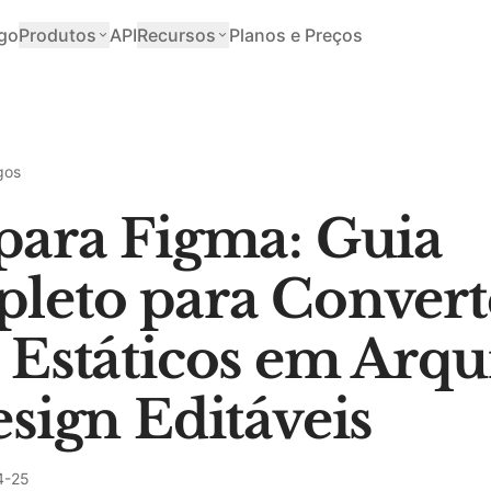
go
Produtos
API
Recursos
Planos e Preços
gos
para Figma: Guia
leto para Convert
 Estáticos em Arqu
sign Editáveis
4-25