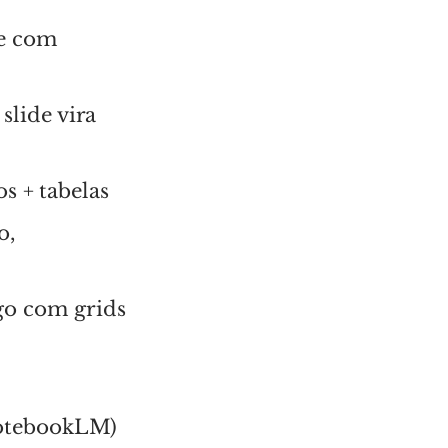
e com
slide vira
s + tabelas
o,
o com grids
NotebookLM)