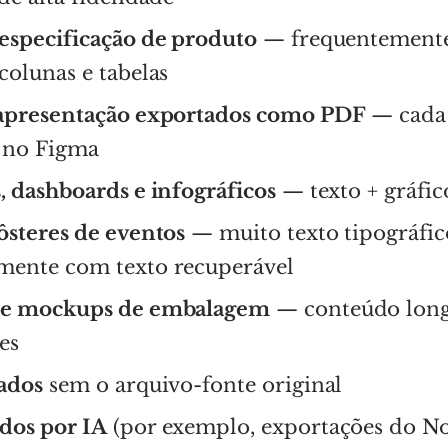
 especificação de produto
— frequentement
colunas e tabelas
 apresentação exportados como PDF
— cada 
 no Figma
, dashboards e infográficos
— texto + gráfico
ôsteres de eventos
— muito texto tipográfic
mente com texto recuperável
s e mockups de embalagem
— conteúdo long
es
gados
sem o arquivo-fonte original
dos por IA
(por exemplo, exportações do 