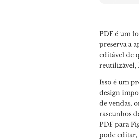
PDF é um fo
preserva a 
editável de 
reutilizável
Isso é um p
design impo
de vendas, o
rascunhos d
PDF para Fi
pode editar, 