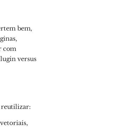
ertem bem,
ginas,
ar com
lugin versus
reutilizar:
etoriais,