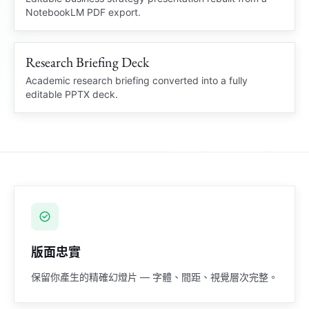
NotebookLM PDF export.
Market insight
Q3
Business Review
Charts and slide structure
recovered
Research Briefing Deck
Clean PPTX
RESEARCH BRIEF
Academic research briefing converted into a fully
editable PPTX deck.
Academic Summary
Brief
Citation notes and diagrams rebuilt
Source notes
版面忠實
保留你產生的精確幻燈片 — 字體、間距、視覺層次完整。