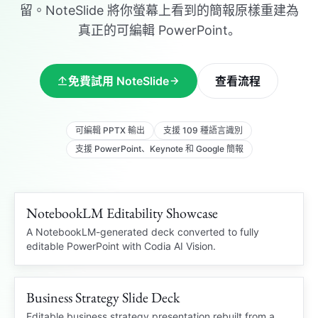
留。NoteSlide 將你螢幕上看到的簡報原樣重建為
真正的可編輯 PowerPoint。
免費試用 NoteSlide
查看流程
可編輯 PPTX 輸出
支援 109 種語言識別
支援 PowerPoint、Keynote 和 Google 簡報
NotebookLM Editability Showcase
109 languages
NOTEBOOKLM PDF
A NotebookLM-generated deck converted to fully
editable PowerPoint with Codia AI Vision.
OCR
Business Strategy Slide Deck
Editable charts
STRATEGY DECK
Locked PDF
Editable PowerPoint
Editable business strategy presentation rebuilt from a