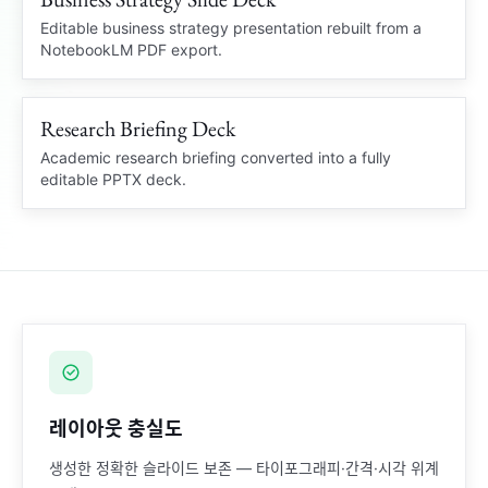
Locked PDF
Editable PowerPoint
Editable business strategy presentation rebuilt from a
NotebookLM PDF export.
Market insight
Q3
Business Review
Charts and slide structure
recovered
Research Briefing Deck
Clean PPTX
RESEARCH BRIEF
Academic research briefing converted into a fully
editable PPTX deck.
Academic Summary
Brief
Citation notes and diagrams rebuilt
Source notes
레이아웃 충실도
생성한 정확한 슬라이드 보존 — 타이포그래피·간격·시각 위계