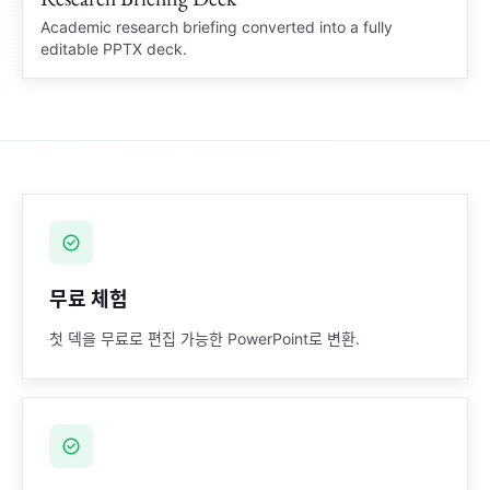
Academic research briefing converted into a fully
editable PPTX deck.
Academic Summary
Brief
Citation notes and diagrams rebuilt
Source notes
무료 체험
첫 덱을 무료로 편집 가능한 PowerPoint로 변환.