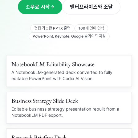
무료 시작
엔터프라이즈와 조달
편집 가능한 PPTX 출력
109개 언어 인식
PowerPoint, Keynote, Google 슬라이드 지원
NotebookLM Editability Showcase
109 languages
NOTEBOOKLM PDF
A NotebookLM-generated deck converted to fully
editable PowerPoint with Codia AI Vision.
OCR
Business Strategy Slide Deck
Editable charts
STRATEGY DECK
Locked PDF
Editable PowerPoint
Editable business strategy presentation rebuilt from a
NotebookLM PDF export.
Market insight
Q3
Business Review
Charts and slide structure
recovered
Research Briefing Deck
Clean PPTX
RESEARCH BRIEF