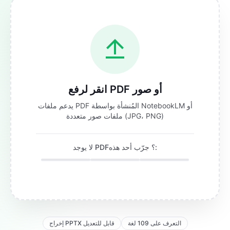
انقر لرفع PDF أو صور
يدعم ملفات PDF المُنشأة بواسطة NotebookLM أو
ملفات صور متعددة (JPG، PNG)
لا يوجد PDF؟ جرّب أحد هذه:
التعرف على 109 لغة
إخراج PPTX قابل للتعديل