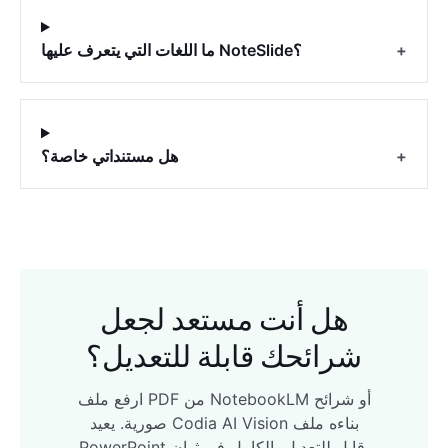
+
ما اللغات التي يتعرف عليها NoteSlide؟
+
هل مستنداتي خاصة؟
هل أنت مستعد لجعل
شرائحك قابلة للتعديل؟
ارفع ملف PDF من NotebookLM أو شرائح
صورية. يعيد Codia AI Vision بناءه ملف
PowerPoint قابل للتعديل بالكامل في ثوانٍ.