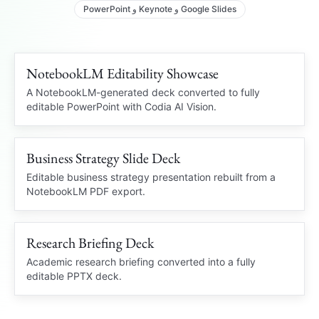
PowerPoint و Keynote و Google Slides
NotebookLM Editability Showcase
109 languages
NOTEBOOKLM PDF
A NotebookLM-generated deck converted to fully
editable PowerPoint with Codia AI Vision.
OCR
Business Strategy Slide Deck
Editable charts
STRATEGY DECK
Locked PDF
Editable PowerPoint
Editable business strategy presentation rebuilt from a
NotebookLM PDF export.
Market insight
Q3
Business Review
Charts and slide structure
recovered
Research Briefing Deck
Clean PPTX
RESEARCH BRIEF
Academic research briefing converted into a fully
editable PPTX deck.
Academic Summary
Brief
Citation notes and diagrams rebuilt
Source notes