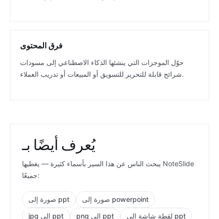
فرق المحتوى
حوّل الموجزات التي ينشئها الذكاء الاصطناعي إلى مسودات
شرائح قابلة للتحرير للتسويق أو المبيعات أو تدريب العملاء.
يُعرف أيضًا بـ
يبحث الناس عن هذا السير بأسماء كثيرة — يغطيها NoteSlide
جميعًا:
صورة إلى powerpoint
صورة إلى ppt
لقطة شاشة إلى ppt
png إلى ppt
jpg إلى ppt