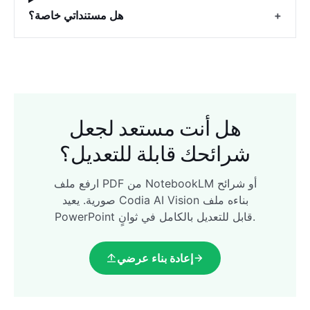
+
هل مستنداتي خاصة؟
هل أنت مستعد لجعل
شرائحك قابلة للتعديل؟
ارفع ملف PDF من NotebookLM أو شرائح
صورية. يعيد Codia AI Vision بناءه ملف
PowerPoint قابل للتعديل بالكامل في ثوانٍ.
إعادة بناء عرضي