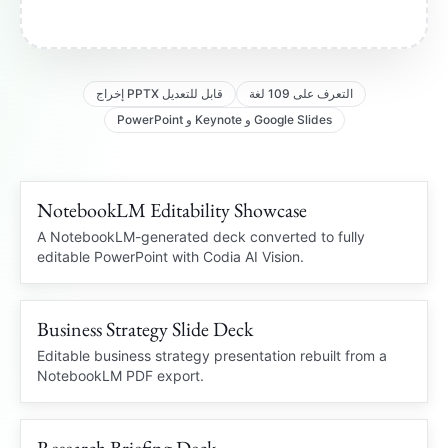
التعرف على 109 لغة
إخراج PPTX قابل للتعديل
PowerPoint و Keynote و Google Slides
NotebookLM Editability Showcase
109 languages
NOTEBOOKLM PDF
A NotebookLM-generated deck converted to fully
editable PowerPoint with Codia AI Vision.
OCR
Business Strategy Slide Deck
Editable charts
STRATEGY DECK
Locked PDF
Editable PowerPoint
Editable business strategy presentation rebuilt from a
NotebookLM PDF export.
Market insight
Q3
Business Review
Charts and slide structure
recovered
Clean PPTX