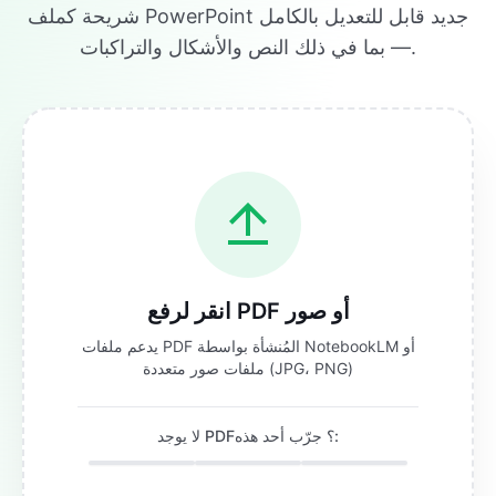
شريحة كملف PowerPoint جديد قابل للتعديل بالكامل
— بما في ذلك النص والأشكال والتراكبات.
انقر لرفع PDF أو صور
يدعم ملفات PDF المُنشأة بواسطة NotebookLM أو
ملفات صور متعددة (JPG، PNG)
لا يوجد PDF؟ جرّب أحد هذه: