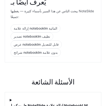
يُعرف أيضًا بـ
يبحث الناس عن هذا السير بأسماء كثيرة — يغطيها NoteSlide
جميعًا:
إزالة علامة notebooklm المائية
تصدير notebooklm نظيف
عرض notebooklm قابل للتعديل
شرائح notebooklm بدون علامة
الأسئلة الشائعة
هل يمكن لـ NoteSlide إزالة علامة NotebookLM