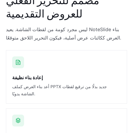
مصمم للتحرير الفعلي
للعروض التقديمية
ليس مجرد كومة من لقطات الشاشة. يعيد NoteSlide بناء
العرض ككائنات عرض أصلية، فيكون التحرير اللاحق متوقعًا.
إعادة بناء نظيفة
أعد بناء العرض كملف PPTX جديد بدلًا من ترقيع لقطات
الشاشة يدويًا.