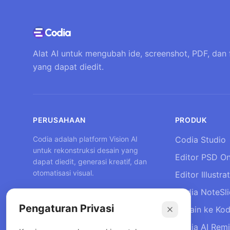
Alat AI untuk mengubah ide, screenshot, PDF, dan 
yang dapat diedit.
PERUSAHAAN
PRODUK
Codia adalah platform Vision AI
Codia Studio
untuk rekonstruksi desain yang
Editor PSD On
dapat diedit, generasi kreatif, dan
otomatisasi visual.
Editor Illustra
Codia NoteSl
Pengaturan Privasi
Desain ke Ko
Codia AI Rem