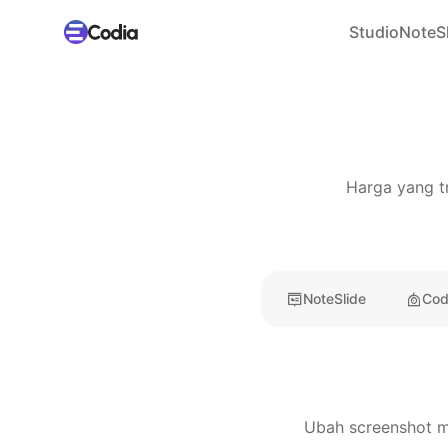
Studio
NoteS
Harga yang tr
NoteSlide
Cod