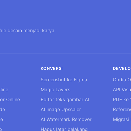
file desain menjadi karya
KONVERSI
DEVELO
Screenshot ke Figma
Codia O
line
Magic Layers
API Visu
tor Online
Editor teks gambar AI
PDF ke 
ide
AI Image Upscaler
Referens
de
AI Watermark Remover
Migrasi
ix
Hapus latar belakang