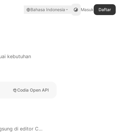
Bahasa Indonesia
Masuk
Daftar
suai kebutuhan
a
Codia Open API
Ubah screenshot menjadi desain Canva yang dapat diedit dalam satu klik, langsung di editor Canva.