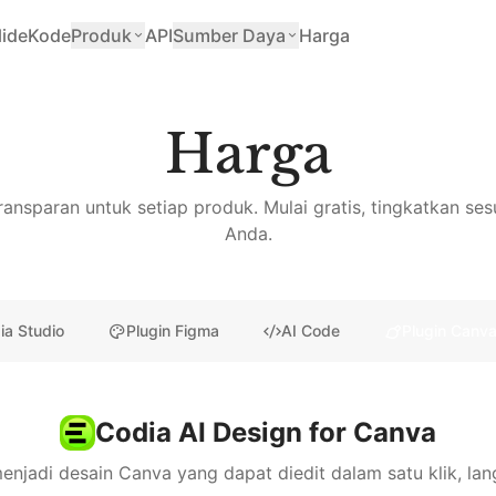
lide
Kode
Produk
API
Sumber Daya
Harga
Harga
ansparan untuk setiap produk. Mulai gratis, tingkatkan se
Anda.
ia Studio
Plugin Figma
AI Code
Plugin Canv
Codia AI Design for Canva