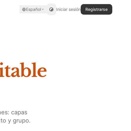
Español
Iniciar sesión
Registrarse
itable
nes: capas
to y grupo.