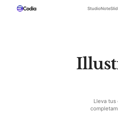
Studio
NoteSlid
Illus
Lleva tus
completame