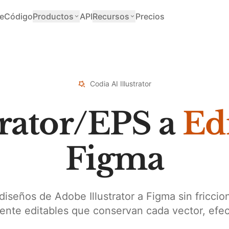
e
Código
Productos
API
Recursos
Precios
Codia AI Illustrator
trator/EPS a
Ed
Figma
 diseños de Adobe Illustrator a Figma sin friccio
nte editables que conservan cada vector, efec