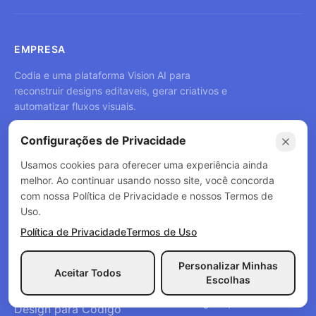
EMPRESA
Codia e uma plataforma Vision AI para
reconstruir designs editaveis, gerar criativos e
automatizar fluxos visuais.
Configurações de Privacidade
Usamos cookies para oferecer uma experiência ainda
melhor. Ao continuar usando nosso site, você concorda
PRODUTOS
CONVERTER
com nossa Política de Privacidade e nossos Termos de
Uso.
Codia Studio
Screenshot para Figma
Política de Privacidade
Termos de Uso
Editor de PSD online
Magic Layers
Editor Illustrator online
Editor de texto para
Personalizar Minhas
Aceitar Todos
imagens IA
Escolhas
Codia NoteSlide
AI Image Upscaler
Design para Código