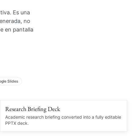
iva. Es una
generada, no
e en pantalla
gle Slides
Research Briefing Deck
Clean PPTX
RESEARCH BRIEF
Academic research briefing converted into a fully editable
PPTX deck.
Academic Summary
Brief
Citation notes and diagrams rebuilt
Source notes