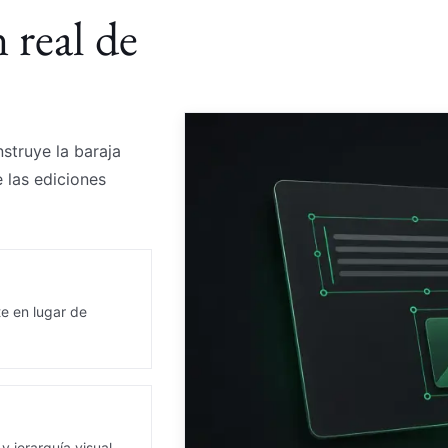
 real de
struye la baraja
 las ediciones
te en lugar de
y jerarquía visual