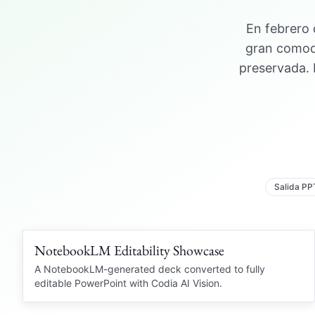
En febrero
gran comodi
preservada. 
Salida PP
NotebookLM Editability Showcase
109 languages
NOTEBOOKLM PDF
A NotebookLM-generated deck converted to fully
editable PowerPoint with Codia AI Vision.
OCR