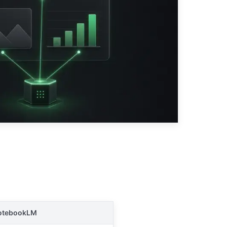
NotebookLM