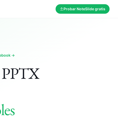
Probar NoteSlide gratis
tebook →
M PPTX
les