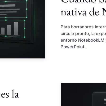
nativa d
Para borradores inter
circule pronto, la exp
entorno NotebookLM y
PowerPoint.
es la