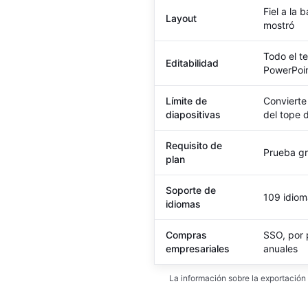
Fiel a la
Layout
mostró
Todo el t
Editabilidad
PowerPoin
Límite de
Convierte
diapositivas
del tope 
Requisito de
Prueba gra
plan
Soporte de
109 idiom
idiomas
Compras
SSO, por 
empresariales
anuales
La información sobre la exportació