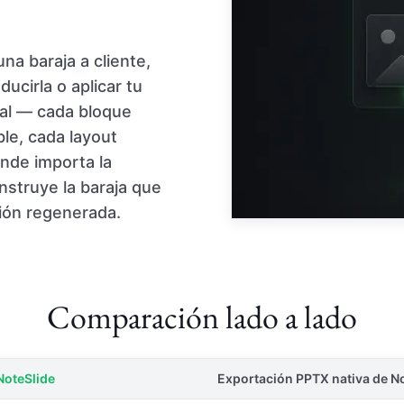
a baraja a cliente,
ucirla o aplicar tu
real — cada bloque
le, cada layout
onde importa la
nstruye la baraja que
ión regenerada.
Comparación lado a lado
NoteSlide
Exportación PPTX nativa de 