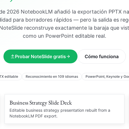
 de 2026 NotebookLM añadió la exportación PPTX nat
dad para borradores rápidos — pero la salida es re
NoteSlide reconstruye exactamente la baraja que vist
como un PowerPoint editable real.
Probar NoteSlide gratis
Cómo funciona
TX editable
Reconocimiento en 109 idiomas
PowerPoint, Keynote y Goo
Business Strategy Slide Deck
Editable charts
STRATEGY DECK
Editable business strategy presentation rebuilt from a
NotebookLM PDF export.
Market insight
Q3
Business Review
Charts and slide structure