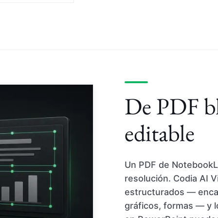
De PDF b
editable
Un PDF de NotebookLM
resolución. Codia AI 
estructurados — encab
gráficos, formas — y l