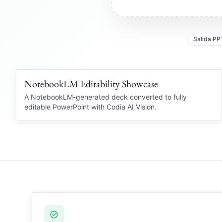
Salida PP
NotebookLM Editability Showcase
109 languages
NOTEBOOKLM PDF
A NotebookLM-generated deck converted to fully
editable PowerPoint with Codia AI Vision.
OCR
Locked PDF
Editable PowerPoint