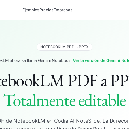
Ejemplos
Precios
Empresas
NOTEBOOKLM PDF → PPTX
kLM ahora se llama Gemini Notebook.
Ver la versión de Gemini No
ebookLM PDF a P
Totalmente editable
DF de NotebookLM en Codia AI NoteSlide. La IA reco
 como formas y texto nativos de PowerPoint — sin pe