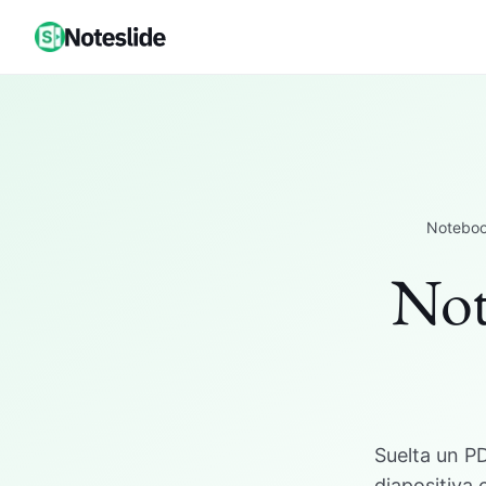
Noteboo
Not
Suelta un P
diapositiva