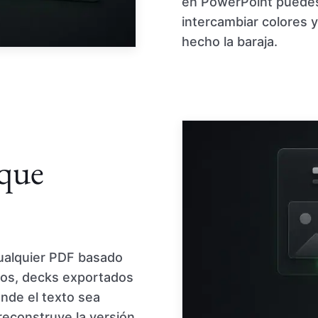
en PowerPoint puedes 
intercambiar colores 
hecho la baraja.
que
cualquier PDF basado
dos, decks exportados
nde el texto sea
reconstruye la versión