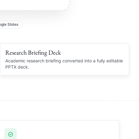
gle Slides
Research Briefing Deck
Clean PPTX
RESEARCH BRIEF
Academic research briefing converted into a fully editable
PPTX deck.
Academic Summary
Brief
Citation notes and diagrams rebuilt
Source notes