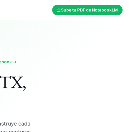
Sube tu PDF de NotebookLM
tebook →
PTX,
nstruye cada
gar capturas