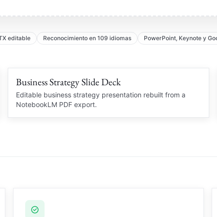
TX editable
Reconocimiento en 109 idiomas
PowerPoint, Keynote y Goo
Business Strategy Slide Deck
Editable charts
STRATEGY DECK
Editable business strategy presentation rebuilt from a
NotebookLM PDF export.
Market insight
Q3
Business Review
Charts and slide structure
recovered