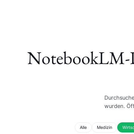
NotebookLM-De
Durchsuche 
wurden. Öff
Alle
Medizin
Wirts