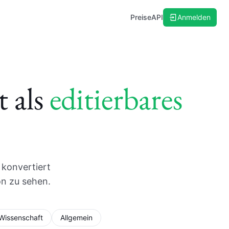
Preise
API
Anmelden
 als
editierbares
 konvertiert
on zu sehen.
Wissenschaft
Allgemein