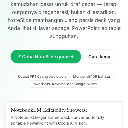
kemudahan besar untuk draf cepat — tetapi
outputnya diregenerasi, bukan dilestarikan.
NoteSlide membangun ulang persis deck yang
Anda lihat di layar sebagai PowerPoint editable
sungguhan.
Coba NoteSlide gratis
Cara kerja
Output PPTX yang bisa diedit
Mengenali 109 bahasa
PowerPoint, Keynote, dan Google Slides
NotebookLM Editability Showcase
109 languages
NOTEBOOKLM PDF
A NotebookLM-generated deck converted to fully
editable PowerPoint with Codia AI Vision.
OCR