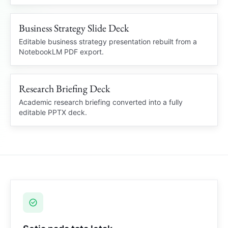
Business Strategy Slide Deck
Editable charts
STRATEGY DECK
Locked PDF
Editable PowerPoint
Editable business strategy presentation rebuilt from a
NotebookLM PDF export.
Market insight
Q3
Business Review
Charts and slide structure
recovered
Research Briefing Deck
Clean PPTX
RESEARCH BRIEF
Academic research briefing converted into a fully
editable PPTX deck.
Academic Summary
Brief
Citation notes and diagrams rebuilt
Source notes