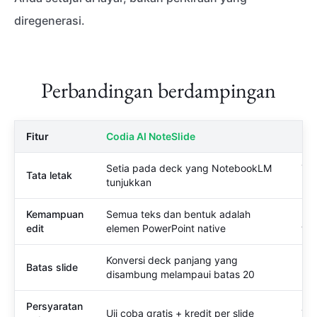
diregenerasi.
Perbandingan berdampingan
Fitur
Codia AI NoteSlide
Ek
Setia pada deck yang NotebookLM
Tat
Tata letak
tunjukkan
pra
Kemampuan
Semua teks dan bentuk adalah
Be
edit
elemen PowerPoint native
ter
Konversi deck panjang yang
Batas slide
Dib
disambung melampaui batas 20
Persyaratan
Uji coba gratis + kredit per slide
Ter