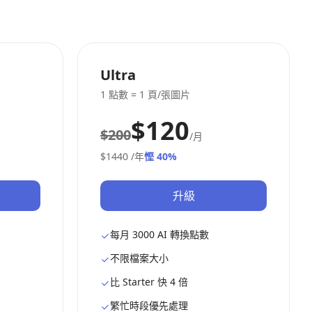
Ultra
1 點數 = 1 頁/張圖片
$120
$200
/月
$1440
/年
慳 40%
升級
每月 3000 AI 轉換點數
不限檔案大小
比 Starter 快 4 倍
繁忙時段優先處理