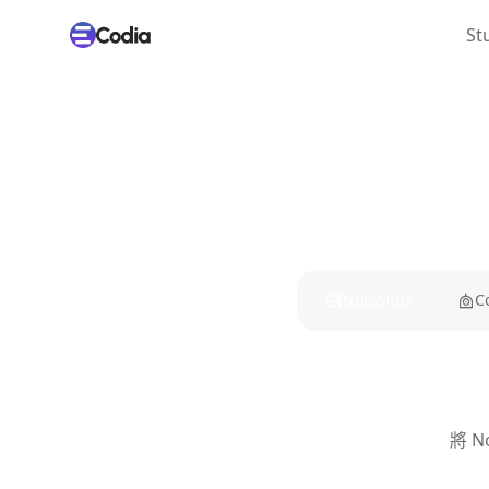
St
NoteSlide
C
將 