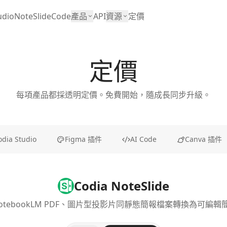
udio
NoteSlide
Code
產品
API
資源
定價
定價
每項產品都採透明定價。免費開始，隨成長同步升級。
odia Studio
Figma 插件
AI Code
Canva 插件
Codia NoteSlide
NotebookLM PDF、圖片型投影片同靜態簡報檔案轉換為可編輯