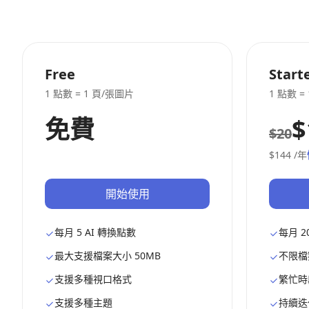
Free
Start
1 點數 = 1 頁/張圖片
1 點數 =
免費
$
$20
$144
/年
開始使用
每月 5 AI 轉換點數
每月 2
最大支援檔案大小 50MB
不限檔
支援多種視口格式
繁忙時
支援多種主題
持續迭