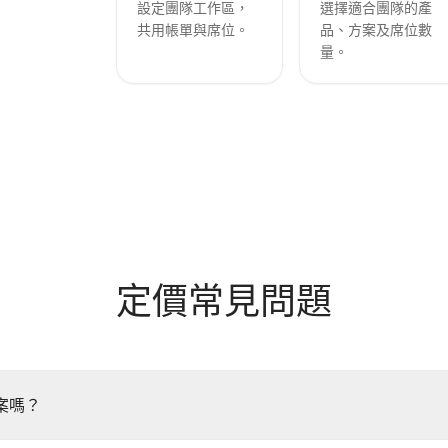
設定團隊工作區，
選擇適合團隊的產
共用帳單與席位。
品、方案及席位數
量。
定價常見問題
案嗎？