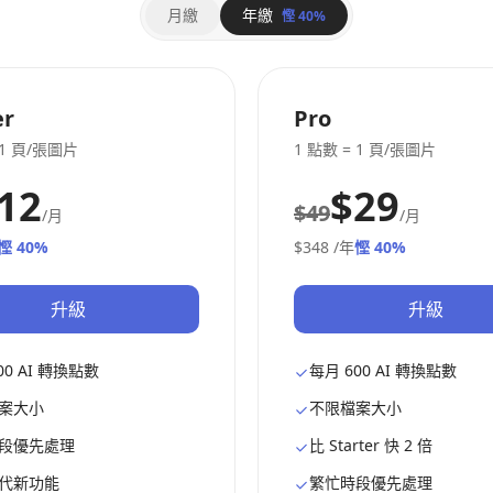
月繳
年繳
慳 40%
er
Pro
 1 頁/張圖片
1 點數 = 1 頁/張圖片
12
$29
$49
/月
/月
慳 40%
$348
/年
慳 40%
升級
升級
00 AI 轉換點數
每月 600 AI 轉換點數
案大小
不限檔案大小
段優先處理
比 Starter 快 2 倍
代新功能
繁忙時段優先處理